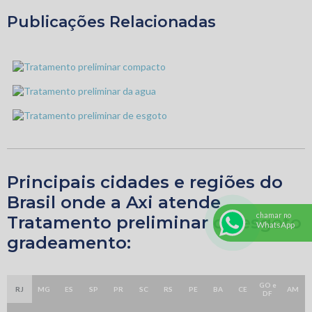
Publicações Relacionadas
Principais cidades e regiões do
Brasil onde a Axi atende
chamar no
Tratamento preliminar de esgoto
WhatsApp
gradeamento:
GO e
RJ
MG
ES
SP
PR
SC
RS
PE
BA
CE
AM
DF