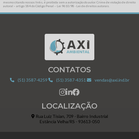
mesmo citando nossos links, é proibida sem a autorização do autor. Crime de violação de direito
autoral – artigo 184 do Código Penal –
Lei 9610/98 - Lei de direitos autorais
.
CONTATOS
(51) 3587-4259
(51) 3587-4351
vendas@axi.ind.br
LOCALIZAÇÃO
Rua Luiz Tisian, 709 - Bairro Industrial
Estância Velha/RS - 93613-050