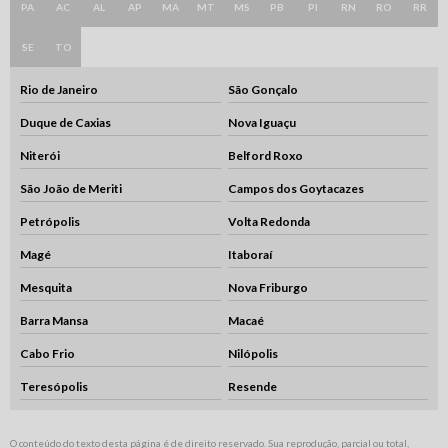
PA
AC
AL
AP
MA
MT
MS
PB
PI
RN
RO
RR
SE
TO
Rio de Janeiro
São Gonçalo
Duque de Caxias
Nova Iguaçu
Niterói
Belford Roxo
São João de Meriti
Campos dos Goytacazes
Petrópolis
Volta Redonda
Magé
Itaboraí
Mesquita
Nova Friburgo
Barra Mansa
Macaé
Cabo Frio
Nilópolis
Teresópolis
Resende
O conteúdo do texto desta página é de direito reservado. Sua reprodução, parcial ou total,