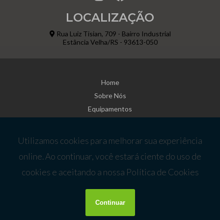
LOCALIZAÇÃO
Rua Luiz Tisian, 709 - Bairro Industrial
Estância Velha/RS - 93613-050
Home
Sobre Nós
Equipamentos
Estações Pré-Fabricadas
Informações
Fale Conosco
Mapa do site
Copyright © Axi. (Lei 9610 de 19/02/1998)
W3C
W3C