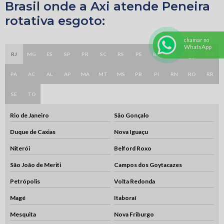
Brasil onde a Axi atende Peneira
rotativa esgoto:
chamar no
WhatsApp
GO e
RJ
MG
ES
SP
PR
SC
RS
PE
BA
CE
AM
DF
PA
AC
AL
AP
MA
MT
MS
PB
PI
RN
RO
RR
SE
TO
Rio de Janeiro
São Gonçalo
Duque de Caxias
Nova Iguaçu
Niterói
Belford Roxo
São João de Meriti
Campos dos Goytacazes
Petrópolis
Volta Redonda
Magé
Itaboraí
Mesquita
Nova Friburgo