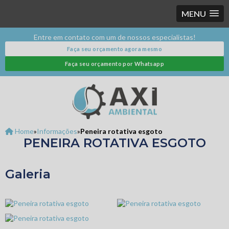
MENU
Entre em contato com um de nossos especialistas!
Faça seu orçamento agora mesmo
Faça seu orçamento por Whatsapp
Home
»
Informações
»
Peneira rotativa esgoto
PENEIRA ROTATIVA ESGOTO
Galeria