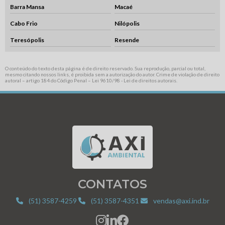
Barra Mansa
Macaé
Cabo Frio
Nilópolis
Teresópolis
Resende
O conteúdo do texto desta página é de direito reservado. Sua reprodução, parcial ou total,
mesmo citando nossos links, é proibida sem a autorização do autor. Crime de violação de direito
autoral – artigo 184 do Código Penal –
Lei 9610/98 - Lei de direitos autorais
.
CONTATOS
(51) 3587-4259
(51) 3587-4351
vendas@axi.ind.br