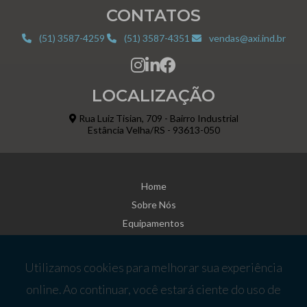
CONTATOS
(51) 3587-4259
(51) 3587-4351
vendas@axi.ind.br
LOCALIZAÇÃO
Rua Luiz Tisian, 709 - Bairro Industrial
Estância Velha/RS - 93613-050
Home
Sobre Nós
Equipamentos
Estações Pré-Fabricadas
Informações
Fale Conosco
Mapa do site