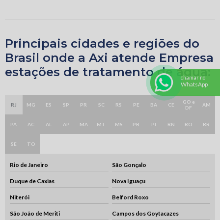
Principais cidades e regiões do
Brasil onde a Axi atende Empresa
estações de tratamento de água:
chamar no
WhatsApp
GO e
RJ
MG
ES
SP
PR
SC
RS
PE
BA
CE
AM
DF
PA
AC
AL
AP
MA
MT
MS
PB
PI
RN
RO
RR
SE
TO
Rio de Janeiro
São Gonçalo
Duque de Caxias
Nova Iguaçu
Niterói
Belford Roxo
São João de Meriti
Campos dos Goytacazes