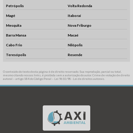
Petrópolis
Volta Redonda
Magé
Itaboraí
Mesquita
Nova Friburgo
Barra Mansa
Macaé
Cabo Frio
Nilópolis
Teresópolis
Resende
O conteúdo do texto desta página é de direito reservado. Sua reprodução, parcial ou total,
mesmo citando nossos links, é proibida sem a autorização do autor. Crime de violação de direito
autoral – artigo 184 do Código Penal –
Lei 9610/98 - Lei de direitos autorais
.