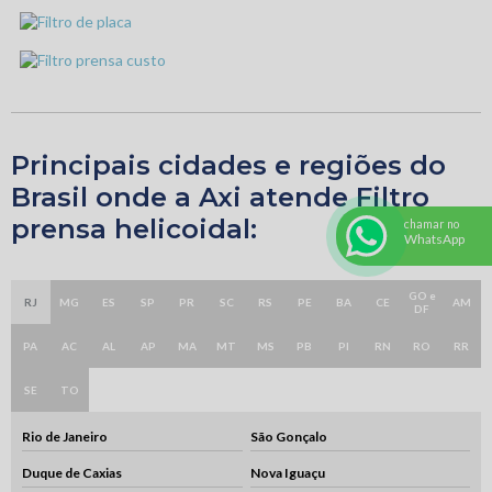
Principais cidades e regiões do
Brasil onde a Axi atende Filtro
prensa helicoidal:
chamar no
WhatsApp
GO e
RJ
MG
ES
SP
PR
SC
RS
PE
BA
CE
AM
DF
PA
AC
AL
AP
MA
MT
MS
PB
PI
RN
RO
RR
SE
TO
Rio de Janeiro
São Gonçalo
Duque de Caxias
Nova Iguaçu