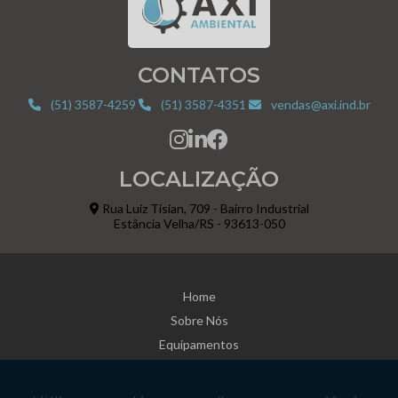
CONTATOS
(51) 3587-4259
(51) 3587-4351
vendas@axi.ind.br
LOCALIZAÇÃO
Rua Luiz Tisian, 709 - Bairro Industrial
Estância Velha/RS - 93613-050
Home
Sobre Nós
Equipamentos
Estações Pré-Fabricadas
Informações