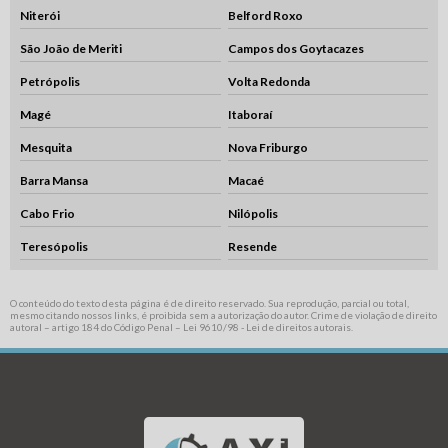
Niterói
Belford Roxo
São João de Meriti
Campos dos Goytacazes
Petrópolis
Volta Redonda
Magé
Itaboraí
Mesquita
Nova Friburgo
Barra Mansa
Macaé
Cabo Frio
Nilópolis
Teresópolis
Resende
O conteúdo do texto desta página é de direito reservado. Sua reprodução, parcial ou total,
mesmo citando nossos links, é proibida sem a autorização do autor. Crime de violação de direito
autoral – artigo 184 do Código Penal –
Lei 9610/98 - Lei de direitos autorais
.