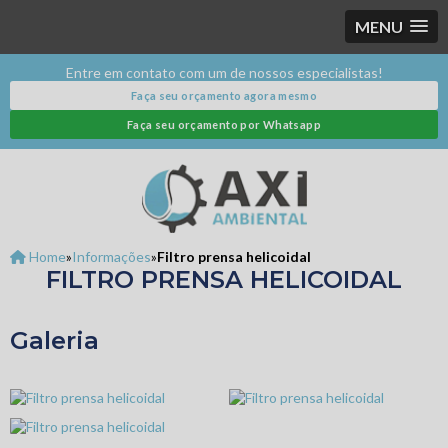
MENU
Entre em contato com um de nossos especialistas!
Faça seu orçamento agora mesmo
Faça seu orçamento por Whatsapp
Home
»
Informações
»
Filtro prensa helicoidal
FILTRO PRENSA HELICOIDAL
Galeria