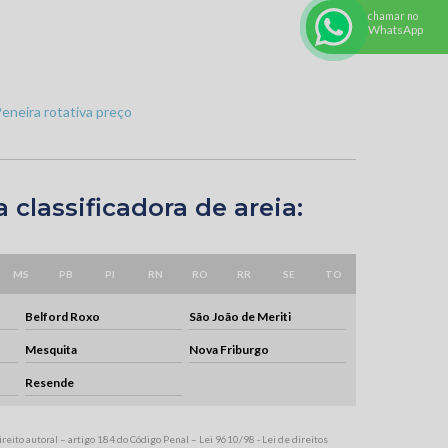
chamar no
WhatsApp
 classificadora de areia:
MS
PB
PI
RN
RO
RR
SE
TO
Belford Roxo
São João de Meriti
Mesquita
Nova Friburgo
Resende
ireito autoral – artigo 184 do Código Penal –
Lei 9610/98 - Lei de direitos