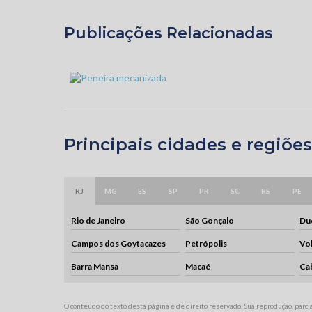
Publicações Relacionadas
Principais cidades e regiões
RJ
MG
ES
SP
PR
SC
RS
PE
Rio de Janeiro
São Gonçalo
Duq
Campos dos Goytacazes
Petrópolis
Vo
Barra Mansa
Macaé
Ca
O conteúdo do texto desta página é de direito reservado. Sua reprodução, parcia