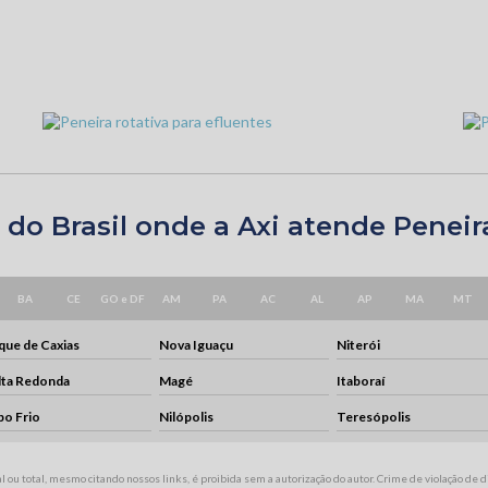
 do Brasil onde a Axi atende Peneira
BA
CE
GO e DF
AM
PA
AC
AL
AP
MA
MT
ue de Caxias
Nova Iguaçu
Niterói
lta Redonda
Magé
Itaboraí
bo Frio
Nilópolis
Teresópolis
l ou total, mesmo citando nossos links, é proibida sem a autorização do autor. Crime de violação de d