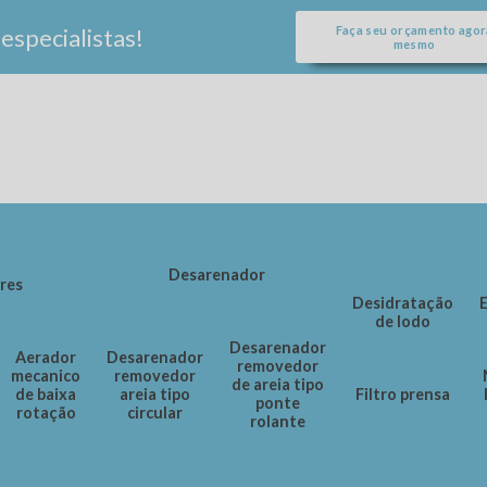
specialistas!
Faça seu orçamento agor
mesmo
Desarenador
res
Desidratação
de lodo
Empresa
Equipamento
Equipamentos
Equipamento
estações
para
para estação
Desarenador
para estação
Aerador
Desarenador
de
tratamento
de
removedor
tratamento
mecanico
removedor
tratamento
de água
tratamento
de areia tipo
de efluentes
de baixa
areia tipo
Filtro prensa
de água
industrial
de água
ponte
rotação
circular
rolante